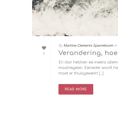
By
Martine Clements Sparreboom
In
Verandering, ho
0
En dan hebben we ineens allem
maatregelen. Eenieder wordt hie
moet er thuisgewerkt [...]
READ MORE