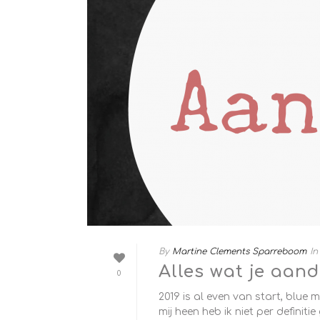
By
Martine Clements Sparreboom
In
Alles wat je aand
0
2019 is al even van start, blue
mij heen heb ik niet per definit