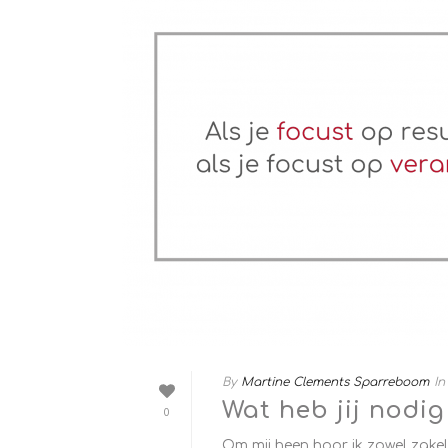
By
Martine Clements Sparreboom
In
Wat heb jij nodi
0
Om mij heen hoor ik zowel zakel