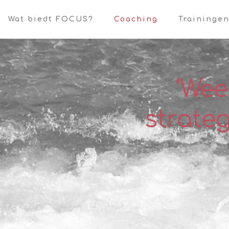
Wat biedt FOCUS?
Coaching
Traininge
‘Wee
strateg