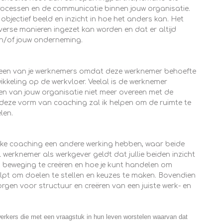
 processen en de communicatie binnen jouw organisatie.
 objectief beeld en inzicht in hoe het anders kan. Het
verse manieren ingezet kan worden en dat er altijd
en/of jouw onderneming.
oor een van je werknemers omdat deze werknemer behoefte
wikkeling op de werkvloer. Veelal is de werknemer
en van jouw organisatie niet meer overeen met de
j deze vorm van coaching zal ik helpen om de ruimte te
len.
ijke coaching een andere werking hebben, waar beide
 werknemer als werkgever geldt dat jullie beiden inzicht
m beweging te creëren en hoe je kunt handelen om
elpt om doelen te stellen en keuzes te maken. Bovendien
rgen voor structuur en creëren van een juiste werk- en
rkers die met een vraagstuk in hun leven worstelen waarvan dat