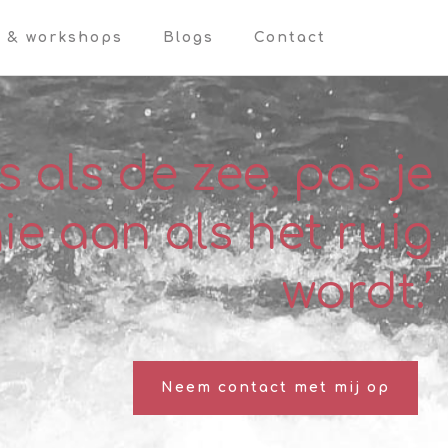
n & workshops
Blogs
Contact
s als de zee, pas je
ie aan als het ruig
wordt.’
Neem contact met mij op