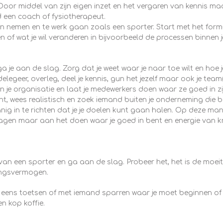
 Door middel van zijn eigen inzet en het vergaren van kennis m
een coach of fysiotherapeut.
nemen en te werk gaan zoals een sporter. Start met het formul
gen of wat je wil veranderen in bijvoorbeeld de processen binnen
ga je aan de slag. Zorg dat je weet waar je naar toe wilt en hoe 
 delegeer, overleg, deel je kennis, gun het jezelf maar ook je tea
n je organisatie en laat je medewerkers doen waar ze goed in zij
t, wees realistisch en zoek iemand buiten je onderneming die be
g in te richten dat je je doelen kunt gaan halen. Op deze man
agen maar aan het doen waar je goed in bent en energie van krijgt
van een sporter en ga aan de slag. Probeer het, het is de moei
tingsvermogen.
oers eens toetsen of met iemand sparren waar je moet beginnen of 
en kop koffie.