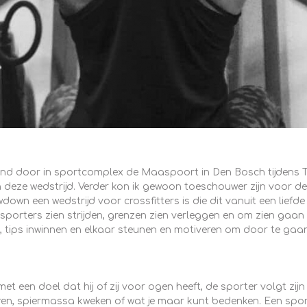
end door in sportcomplex de Maaspoort in Den Bosch tijdens T
n deze wedstrijd. Verder kon ik gewoon toeschouwer zijn voor de
n een wedstrijd voor crossfitters is die dit vanuit een liefd
porters zien strijden, grenzen zien verleggen en om zien gaan m
, tips inwinnen en elkaar steunen en motiveren om door te gaan
et een doel dat hij of zij voor ogen heeft, de sporter volgt zijn
teren, spiermassa kweken of wat je maar kunt bedenken. Een sport