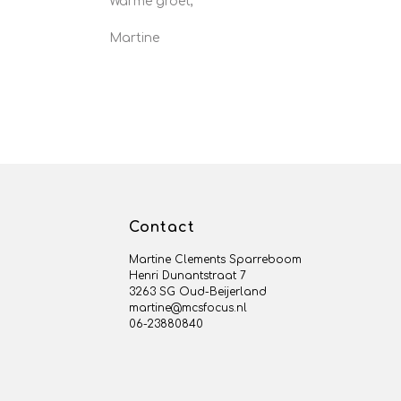
Warme groet,
Martine
Contact
Martine Clements Sparreboom
Henri Dunantstraat 7
3263 SG Oud-Beijerland
martine@mcsfocus.nl
06-23880840