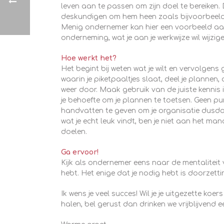
leven aan te passen om zijn doel te bereiken.
deskundigen om hem heen zoals bijvoorbeeld 
Menig ondernemer kan hier een voorbeeld aan 
onderneming, wat je aan je werkwijze wil wijzi
Hoe werkt het?
Het begint bij weten wat je wilt en vervolgens 
waarin je piketpaaltjes slaat, deel je plannen,
weer door. Maak gebruik van de juiste kennis i
je behoefte om je plannen te toetsen. Geen pun
handvatten te geven om je organisatie dusdani
wat je echt leuk vindt, ben je niet aan het man
doelen.
Ga ervoor!
Kijk als ondernemer eens naar de mentaliteit 
hebt. Het enige dat je nodig hebt is doorzet
Ik wens je veel succes! Wil je je uitgezette k
halen, bel gerust dan drinken we vrijblijvend e